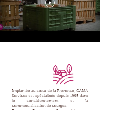
Implantée au cœur de la Provence, CAMA
Services est spécialisée depuis 1995 dans
le conditionnement et la
commercialisation de courges.
Butternut, Potimarron, Courge Musquée
de Provence, Courge Spaghetti… Nous
travaillons aux côtés de producteurs
engagés, avec lesquels nous partageons la
même exigence de qualité, de régularité
et de savoir-faire.